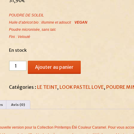
31,90
€
POUDRE DE SOLEIL
Huile d’abricot bio : illumine et adoucit
VEGAN
Poudre micronisée, sans talc
Fini : Velouté
En stock
quantité
Ajouter au panier
de
Terre
Caramel
Catégories :
LE TEINT
,
LOOK PASTEL LOVE
,
POUDRE MI
Pastel
Love
es
Avis (0)
ouvelle version pour la Collection Printemps Été Couleur Caramel. Pour vous ac