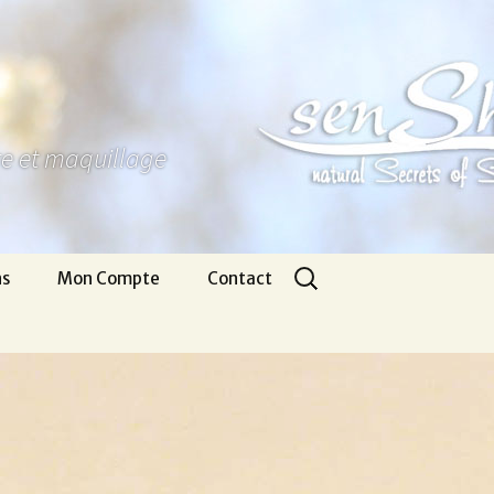
ure et maquillage
Rechercher :
ns
Mon Compte
Contact
Panier
Nous écrire
CGV
Pour venir
Infos légales
Appel gratuit
Se connecter