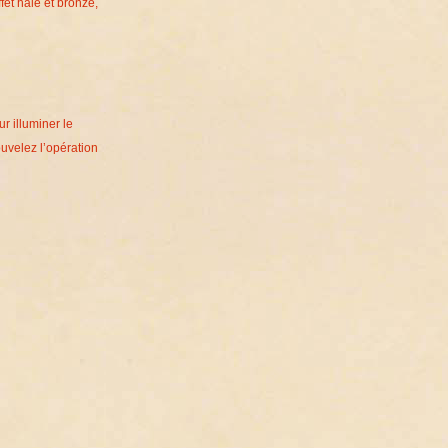
ffet hâlé et bronzé,
r illuminer le
ouvelez l’opération