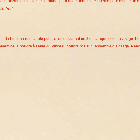
effet bronzant et matifiant instantané, pour une bonne mine ! Idéale pour obtenir u
n e
.
able Doré
aide du Pinceau rétractable poudre, en dessinant un 3 de chaque côté du visage. Pou
gèrement de la poudre à l’aide du Pinceau poudre n°1 sur l’ensemble du visage. Ren