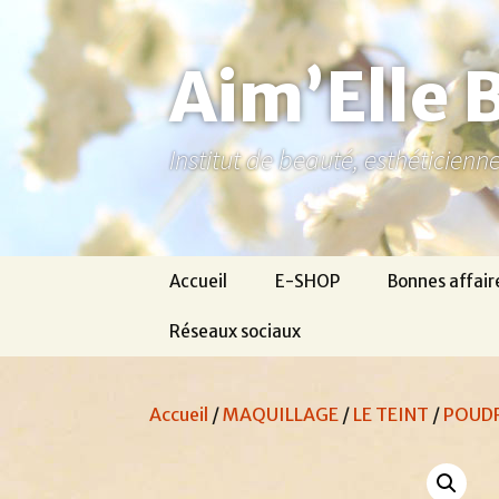
Aller
au
contenu
Aim’Elle 
Institut de beauté, esthéticien
Accueil
E-SHOP
Bonnes affair
Réseaux sociaux
Ma page Facebook
Accueil
/
MAQUILLAGE
/
LE TEINT
/
POUDR