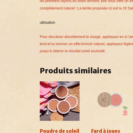
les premiers rayons du soleil arrivent, elle vous offre un 
complètement naturel ! La teinte proposée ici est la 29 S
utilisation
Pour structurer discrètement le visage, appliquez-en à l’
teint et lui donner un effet bronzé naturel, appliquez lé
jusqu’à obtenir le résultat soleil souhaité.
Produits similaires
Poudre de soleil
Fard à joues