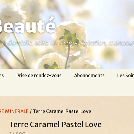
Beauté
ne à domicile, soins du visage, épilation, manuc
es
Prise de rendez-vous
Abonnements
Les Soi
E MINERALE
/ Terre Caramel Pastel Love
Terre Caramel Pastel Love