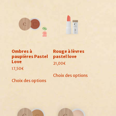
Ombres à
Rouge à lèvres
paupières Pastel
pastel love
Love
21,00
€
17,50
€
Ce
Choix des options
Ce
produit
Choix des options
produit
a
a
plusieurs
plusieurs
variations.
variations.
Les
Les
options
options
peuvent