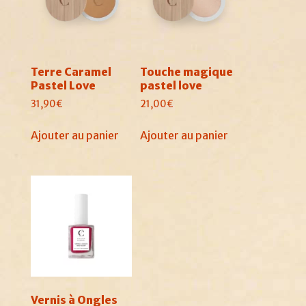
peuvent
être
être
choisies
choisies
sur
sur
la
Terre Caramel
Touche magique
la
page
Pastel Love
pastel love
page
du
31,90
€
21,00
€
du
produit
produit
Ajouter au panier
Ajouter au panier
Vernis à Ongles