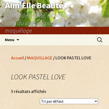
Aller
Aim’Elle Beauté
au
Institut de beauté, esthéticienne à domicile,
contenu
soins du visage, épilation, manucure et
maquillage
Recher
Menu
Accueil
/
MAQUILLAGE
/ LOOK PASTEL LOVE
LOOK PASTEL LOVE
5 résultats affichés