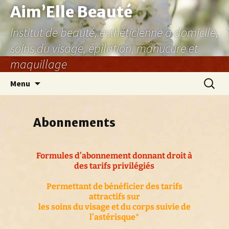
Aller
Aim’Elle Beauté
au
Institut de beauté, esthéticienne à domicile,
contenu
soins du visage, épilation, manucure et
maquillage
Recher
Menu
Abonnements
Formules d’abonnement donnant droit à
des tarifs privilégiés
Permettant de bénéficier des tarifs
attractifs sur
les soins du visage et du corps suivie de
l’astérisque*