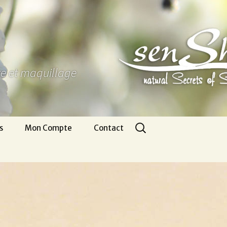
ure et maquillage
Rechercher :
s
Mon Compte
Contact
Panier
Nous écrire
CGV
Pour venir
Infos légales
Appel gratuit
Se connecter