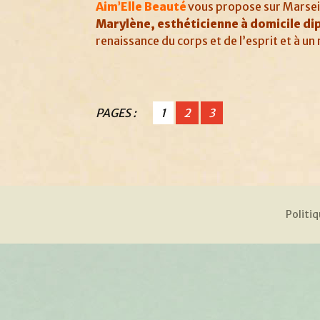
Aim’Elle Beauté
vous propose sur Marseil
Marylène, esthéticienne
à domicile
di
renaissance du corps
et de l’esprit et à 
PAGES :
1
2
3
Politiq