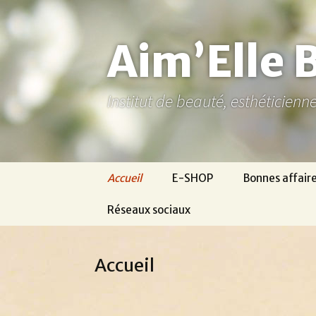
Aller
au
contenu
Aim’Elle 
Institut de beauté, esthéticien
Accueil
E-SHOP
Bonnes affair
Réseaux sociaux
Ma page Facebook
Accueil