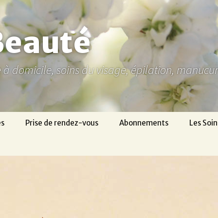
Beauté
ne à domicile, soins du visage, épilation, manuc
es
Prise de rendez-vous
Abonnements
Les Soin