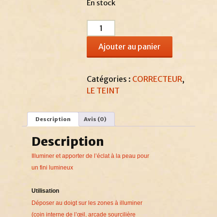
En stock
quantité
de
Ajouter au panier
Touche
magique
Catégories :
CORRECTEUR
,
LE TEINT
Description
Avis (0)
Description
Illuminer et apporter de l’éclat à la peau pour
un fini lumineux
Utilisation
Déposer au doigt sur les zones à illuminer
(coin interne de l’œil, arcade sourcilière