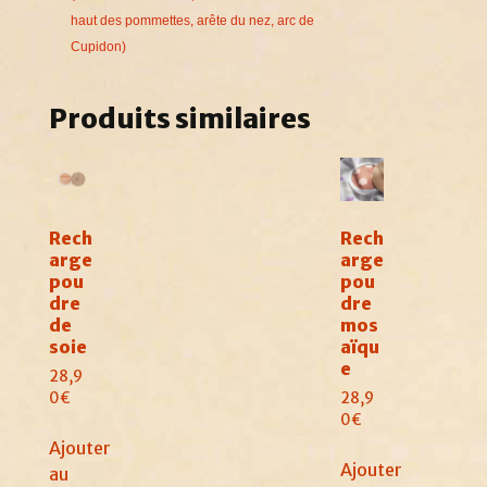
haut des pommettes, arête du nez, arc de
Cupidon)
Produits similaires
Rech
Rech
arge
arge
pou
pou
dre
dre
de
mos
soie
aïqu
e
28,9
0
€
28,9
0
€
Ajouter
Ajouter
au