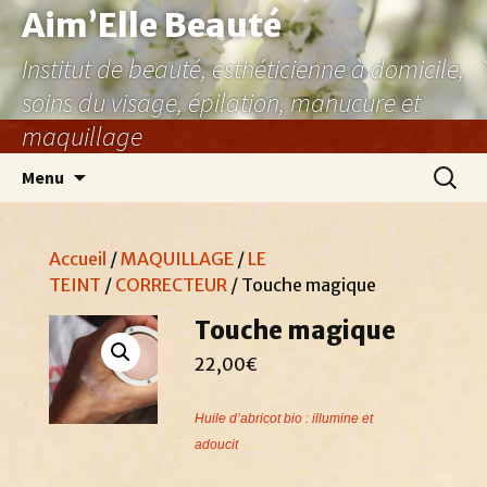
Aller
Aim’Elle Beauté
au
Institut de beauté, esthéticienne à domicile,
contenu
soins du visage, épilation, manucure et
maquillage
Recher
Menu
Accueil
/
MAQUILLAGE
/
LE
TEINT
/
CORRECTEUR
/ Touche magique
Touche magique
22,00
€
Huile d’abricot bio : illumine et
adoucit