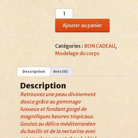
quantité
de
Ajouter au panier
PLAISIR
DES
TROPIQUES
Catégories :
BON CADEAU
,
(60
Modelage du corps
mn)
Description
Avis (0)
Description
Retrouvez une peau divinement
douce grâce au gommage
luxueux et fondant gorgé de
magnifiques beurres tropicaux.
Goutez au délice méditerranéen
du basilic et de la nectarine avec