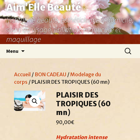
Aller
Aim’Elle Beauté
au
Institut de beauté, esthéticienne à domicile,
contenu
soins du visage, épilation, manucure et
maquillage
Recher
Menu
Accueil
/
BON CADEAU
/
Modelage du
corps
/ PLAISIR DES TROPIQUES (60 mn)
PLAISIR DES
TROPIQUES (60
mn)
90,00
€
Hydratation intense