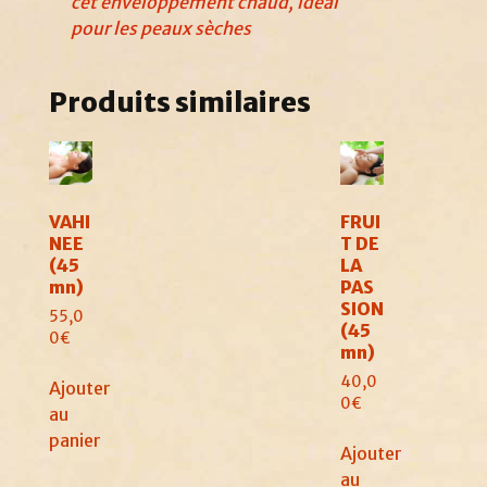
cet enveloppement chaud, idéal
pour les peaux sèches
Produits similaires
VAHI
FRUI
NEE
T DE
(45
LA
mn)
PAS
SION
55,0
(45
0
€
mn)
40,0
Ajouter
0
€
au
panier
Ajouter
au