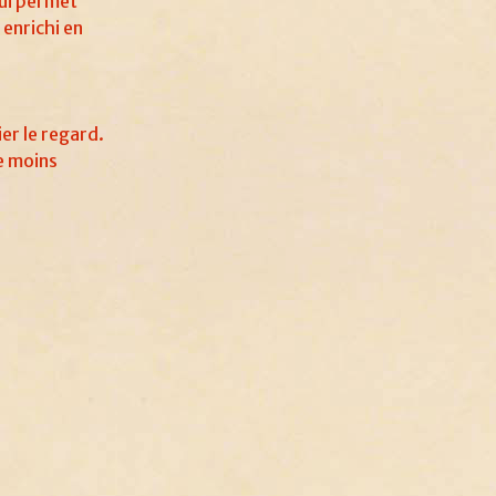
lui permet
 enrichi en
ier le regard.
ne moins