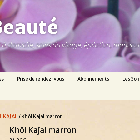
Beauté
ne à domicile, soins du visage, épilation, manuc
es
Prise de rendez-vous
Abonnements
Les Soi
L KAJAL
/ Khôl Kajal marron
Khôl Kajal marron