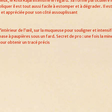
ux, le Khôl Kajal intensifie le regard. Sa forme particulière 
pliquer il est tout aussi facile à estomper et à dégrader. Il est
s et appréciée pour son côté assouplissant
l’intérieur de l’œil, sur la muqueuse pour souligner et intensif
 base à paupières sous un fard. Secret de pro : une fois la mi
pour obtenir un tracé précis