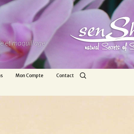
ure et maquillage
Rechercher :
ns
Mon Compte
Contact
Panier
Nous écrire
CGV
Pour venir
Infos légales
Appel gratuit
Se connecter