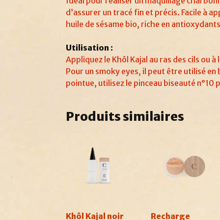
Idéal pour réaliser un maquillage charbonne
d’assurer un tracé fin et précis. Facile à ap
huile de sésame bio, riche en antioxydant
Utilisation :
Appliquez le Khôl Kajal au ras des cils ou à 
Pour un smoky eyes, il peut être utilisé en
pointue, utilisez le pinceau biseauté n°10 
Produits similaires
Khôl Kajal noir
Recharge