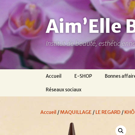
Aller
au
contenu
Aim’Elle 
Institut de beauté, esthéticien
Accueil
E-SHOP
Bonnes affair
Réseaux sociaux
Ma page Facebook
Accueil
/
MAQUILLAGE
/
LE REGARD
/
KHÔ