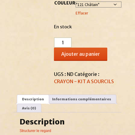
COULEUR
Effacer
En stock
quantité
de
Ajouter au panier
Crayon
à
sourcils
UGS :
ND
Catégorie :
CRAYON - KIT A SOURCILS
Description
Informations complémentaires
Avis (0)
Description
Structurer le regard