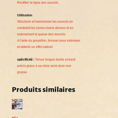
Rectifier la ligne des sourcils
Utilisation
Structurer et harmoniser les sourcils en
comblant les zones moins denses et en
redessinant la queue des sourcils
A l’aide du goupillon, brosser pour estomper
et obtenir un effet naturel
spécificité :
Tenue longue durée et tracé
précis grace à sa mine semi-dure non
grasse.
Produits similaires