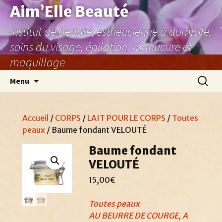
Aller
Aim’Elle Beauté
au
Institut de beauté, esthéticienne à domicile,
contenu
soins du visage, épilation, manucure et
maquillage
Recher
Menu
Accueil
/
CORPS
/
LAIT POUR LE CORPS
/
Toutes
peaux
/ Baume fondant VELOUTÉ
Baume fondant
VELOUTÉ
15,00
€
Toutes peaux
AU BEURRE DE COURGE, A