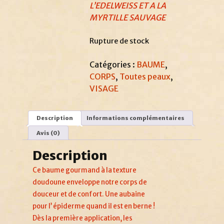
L’EDELWEISS ET A LA
MYRTILLE SAUVAGE
Rupture de stock
Catégories :
BAUME
,
CORPS
,
Toutes peaux
,
VISAGE
Description
Informations complémentaires
Avis (0)
Description
Ce baume gourmand à la texture
doudoune enveloppe notre corps de
douceur et de confort. Une aubaine
pour l’ épiderme quand il est en berne !
Dès la première application, les