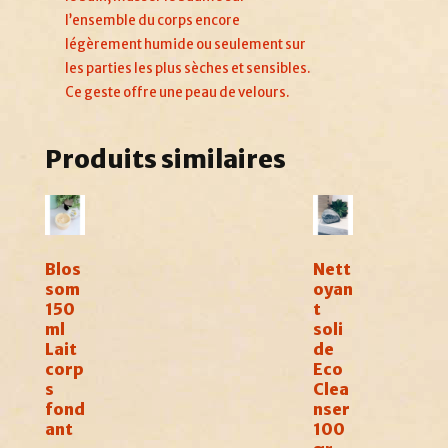
l’ensemble du corps encore
légèrement humide ou seulement sur
les parties les plus sèches et sensibles.
Ce geste offre une peau de velours.
Produits similaires
Blos
Nett
som
oyan
150
t
ml
soli
Lait
de
corp
Eco
s
Clea
fond
nser
ant
100