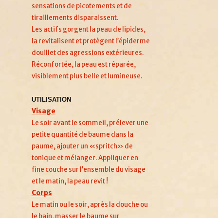
sensations de picotements et de
tiraillements disparaissent.
Les actifs gorgent la peau de lipides,
la revitalisent et protègent l’épiderme
douillet des agressions extérieures.
Réconfortée, la peau est réparée,
visiblement plus belle et lumineuse.
UTILISATION
Visage
Le soir avant le sommeil, prélever une
petite quantité de baume dans la
paume, ajouter un «spritch» de
tonique et mélanger. Appliquer en
fine couche sur l’ensemble du visage
et le matin, la peau revit !
Corps
Le matin ou le soir, après la douche ou
le bain, masser le baume sur