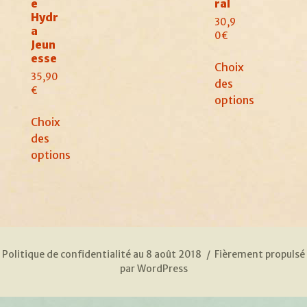
e
ral
Hydr
30,9
a
0
€
Jeun
esse
Choix
35,90
des
€
options
Ce
Choix
produit
des
a
options
plusieurs
Ce
variations.
produit
Les
a
options
plusieurs
peuvent
variations.
être
Les
Politique de confidentialité au 8 août 2018
Fièrement propulsé
choisies
options
par WordPress
sur
peuvent
la
être