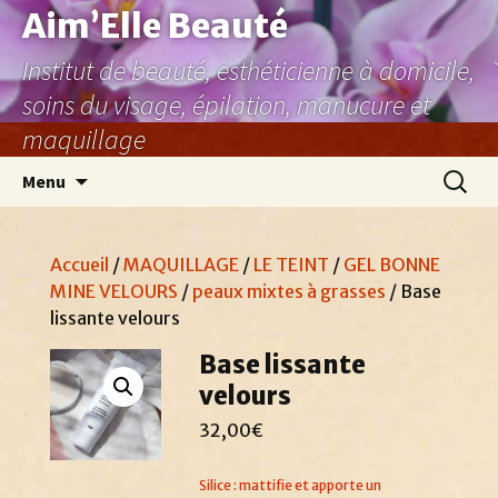
Aller
Aim’Elle Beauté
au
Institut de beauté, esthéticienne à domicile,
contenu
soins du visage, épilation, manucure et
maquillage
Recher
Menu
Accueil
/
MAQUILLAGE
/
LE TEINT
/
GEL BONNE
MINE VELOURS
/
peaux mixtes à grasses
/ Base
lissante velours
Base lissante
velours
32,00
€
Silice : mattifie et apporte un