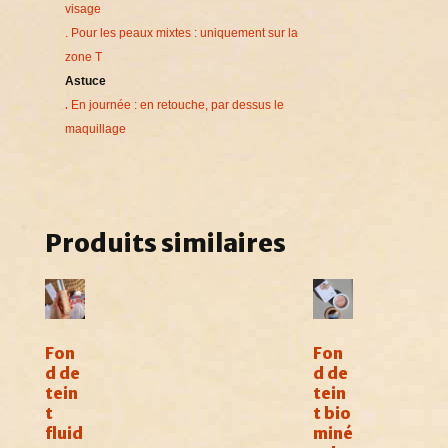
visage
. Pour les peaux mixtes : uniquement sur la
zone T
Astuce
.
En journée : en retouche, par dessus le
maquillage
Produits similaires
Fon
Fon
d de
d de
tein
tein
t
t bio
fluid
miné