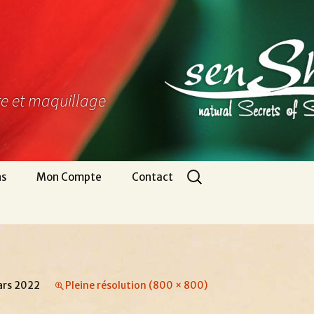
ure et maquillage
Rechercher :
ns
Mon Compte
Contact
Panier
Nous écrire
CGV
Pour venir
Infos légales
Appel gratuit
ars 2022
Pleine résolution (800 × 800)
Se connecter