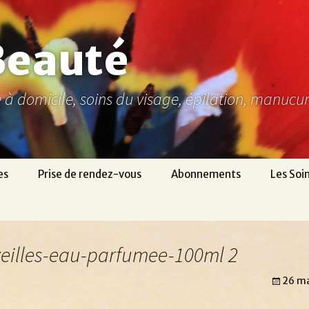
Beauté
ne à domicile, soins du visage, épilation, manuc
es
Prise de rendez-vous
Abonnements
Les Soi
eilles-eau-parfumee-100ml 2
26 m