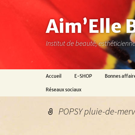
Aller
au
contenu
Aim’Elle 
Institut de beauté, esthéticien
Accueil
E-SHOP
Bonnes affair
Réseaux sociaux
Ma page Facebook
POPSY pluie-de-merv