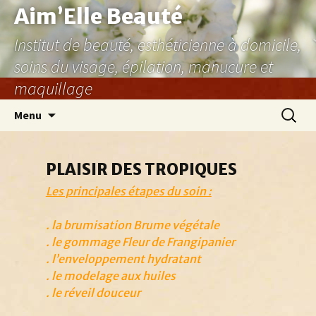
Aller
Aim’Elle Beauté
au
Institut de beauté, esthéticienne à domicile,
contenu
soins du visage, épilation, manucure et
maquillage
Recher
Menu
PLAISIR DES TROPIQUES
Les principales étapes du soin :
. la brumisation Brume végétale
. le gommage Fleur de Frangipanier
. l’enveloppement hydratant
. le modelage aux huiles
. le réveil douceur