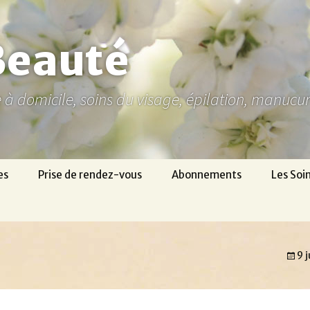
Beauté
ne à domicile, soins du visage, épilation, manuc
es
Prise de rendez-vous
Abonnements
Les Soi
9 