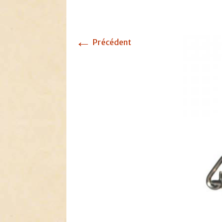
←
Précédent