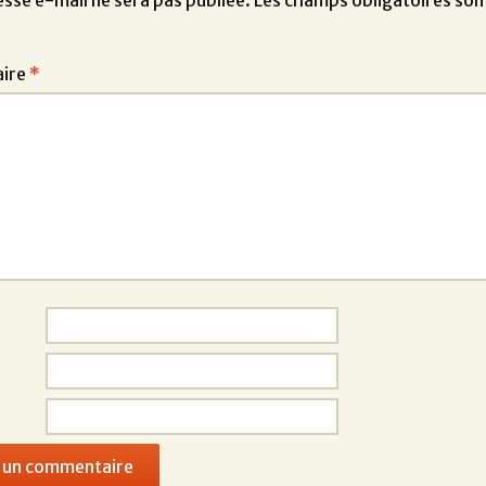
sse e-mail ne sera pas publiée.
Les champs obligatoires son
ire
*