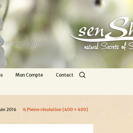
ure et maquillage
Rechercher :
ns
Mon Compte
Contact
Panier
Nous écrire
CGV
Pour venir
juin 2016
Pleine résolution (400 × 400)
Infos légales
Appel gratuit
Se connecter