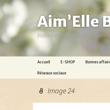
Aller
au
contenu
Aim’Elle 
Institut de beauté, esthéticien
Accueil
E-SHOP
Bonnes affair
Réseaux sociaux
Ma page Facebook
Image 24