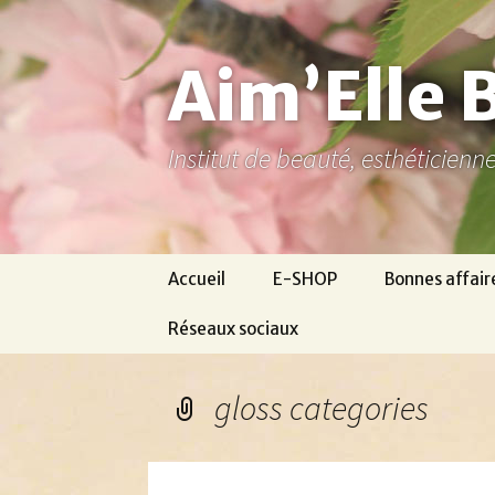
Aller
au
contenu
Aim’Elle 
Institut de beauté, esthéticien
Accueil
E-SHOP
Bonnes affair
Réseaux sociaux
Ma page Facebook
gloss categories