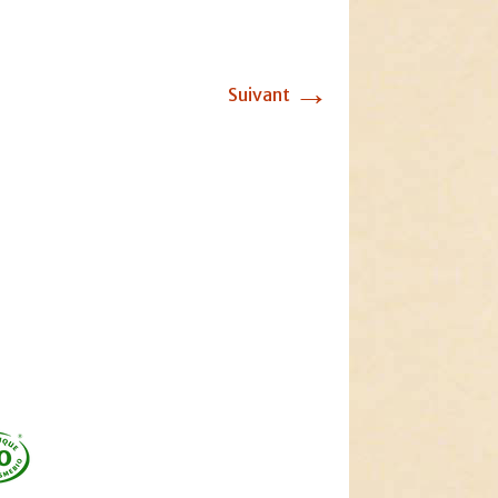
→
Suivant