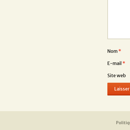
Nom
*
E-mail
*
Site web
Politiq