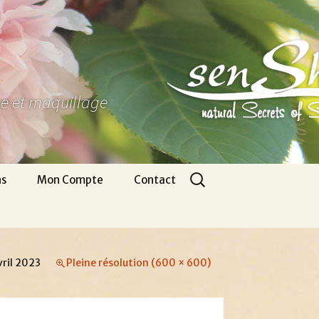
ure et maquillage
Rechercher :
ns
Mon Compte
Contact
Panier
Nous écrire
CGV
Pour venir
vril 2023
Pleine résolution (600 × 600)
Infos légales
Appel gratuit
Se connecter