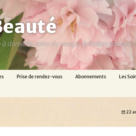
Beauté
ne à domicile, soins du visage, épilation, manuc
es
Prise de rendez-vous
Abonnements
Les Soi
22 a