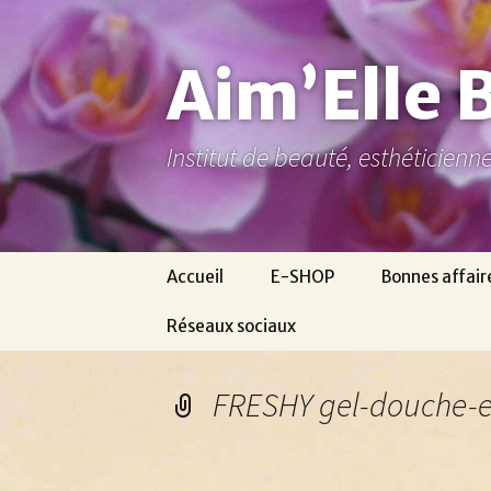
Aller
au
contenu
Aim’Elle 
Institut de beauté, esthéticien
Accueil
E-SHOP
Bonnes affair
Réseaux sociaux
Ma page Facebook
FRESHY gel-douche-e