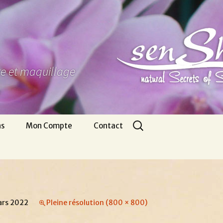
ure et maquillage
Rechercher :
ns
Mon Compte
Contact
Panier
Nous écrire
CGV
Pour venir
Infos légales
Appel gratuit
ars 2022
Pleine résolution (800 × 800)
Se connecter