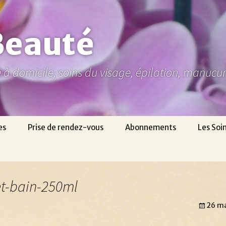
Beauté
ne à domicile, soins du visage, épilation, manuc
es
Prise de rendez-vous
Abonnements
Les Soi
t-bain-250ml
26 m