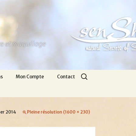
ure et maquillage
Rechercher :
ns
Mon Compte
Contact
Panier
Nous écrire
CGV
Pour venir
ier 2014
Pleine résolution (1600 × 230)
Infos légales
Appel gratuit
Se connecter