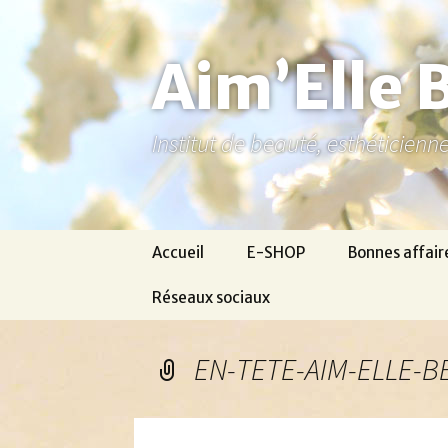
Aller
au
contenu
Aim’Elle 
Institut de beauté, esthéticien
Accueil
E-SHOP
Bonnes affair
Réseaux sociaux
Ma page Facebook
EN-TETE-AIM-ELLE-B