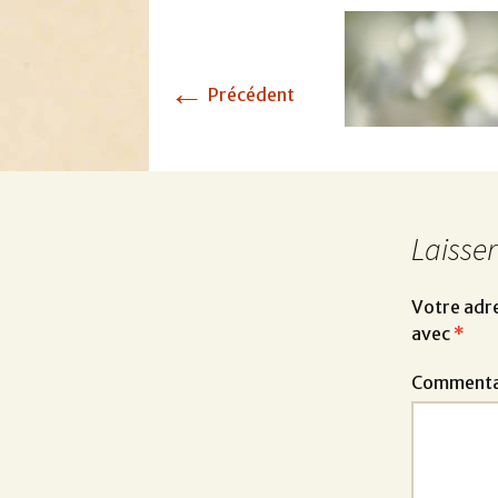
←
Précédent
Laisse
Votre adre
avec
*
Commenta