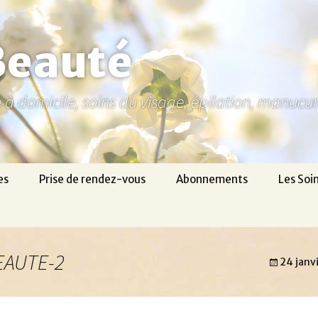
Beauté
ne à domicile, soins du visage, épilation, manuc
es
Prise de rendez-vous
Abonnements
Les Soi
EAUTE-2
24 janv