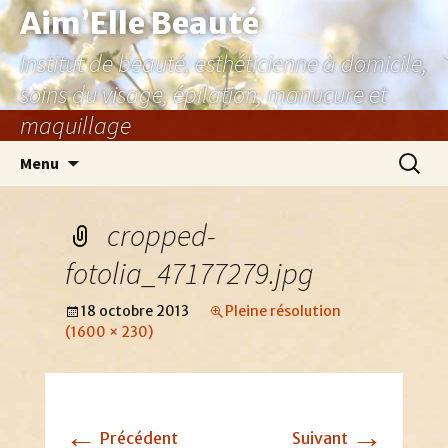
Aller
Aim’Elle Beauté
au
Institut de beauté, esthéticienne à domicile,
contenu
soins du visage, épilation, manucure et
maquillage
Recher
Menu
cropped-
fotolia_47177279.jpg
18 octobre 2013
Pleine résolution
(1600 × 230)
←
→
Précédent
Suivant