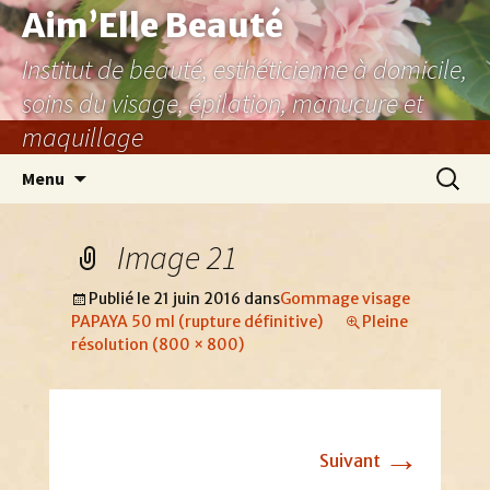
Aller
Aim’Elle Beauté
au
Institut de beauté, esthéticienne à domicile,
contenu
soins du visage, épilation, manucure et
maquillage
Recher
Menu
Image 21
Publié le
21 juin 2016
dans
Gommage visage
PAPAYA 50 ml (rupture définitive)
Pleine
résolution (800 × 800)
→
Suivant