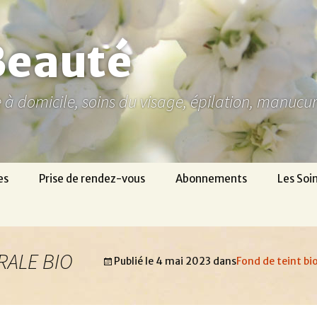
Beauté
ne à domicile, soins du visage, épilation, manuc
es
Prise de rendez-vous
Abonnements
Les Soi
RALE BIO
Publié le
4 mai 2023
dans
Fond de teint bi