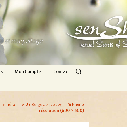
ure et maquillage
Rechercher :
ns
Mon Compte
Contact
Panier
Nous écrire
CGV
Pour venir
o minéral – « 23 Beige abricot »
Pleine
Infos légales
Appel gratuit
résolution (600 × 600)
Se connecter