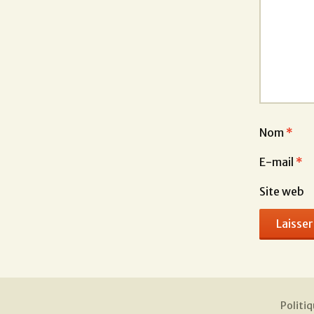
Nom
*
E-mail
*
Site web
Politiq