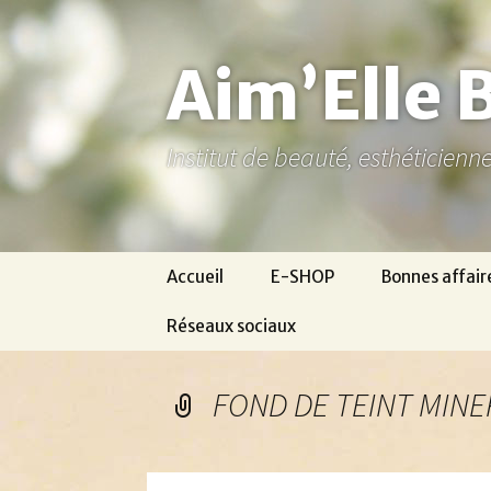
Aller
au
contenu
Aim’Elle 
Institut de beauté, esthéticien
Accueil
E-SHOP
Bonnes affair
Réseaux sociaux
Ma page Facebook
FOND DE TEINT MINE