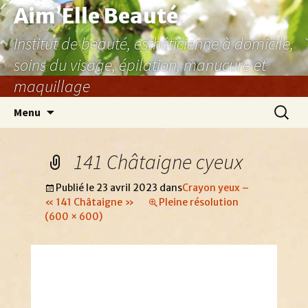
Aller
Aim’Elle Beauté
au
Institut de beauté, esthéticienne à domicile,
contenu
soins du visage, épilation, manucure et
maquillage
Recher
Menu
141 Châtaigne cyeux
Publié le
23 avril 2023
dans
Crayon yeux –
« 141 Châtaigne »
Pleine résolution
(600 × 600)