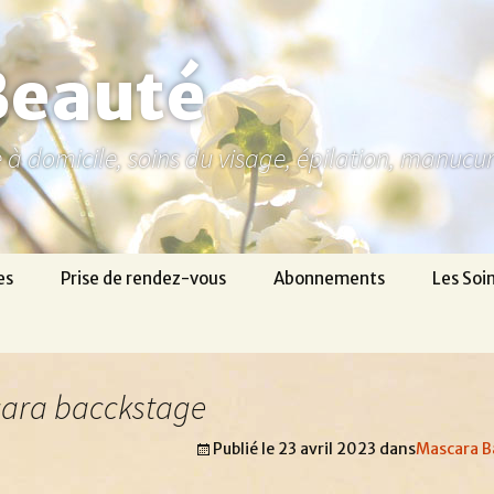
Beauté
ne à domicile, soins du visage, épilation, manuc
es
Prise de rendez-vous
Abonnements
Les Soi
cara bacckstage
Publié le
23 avril 2023
dans
Mascara B