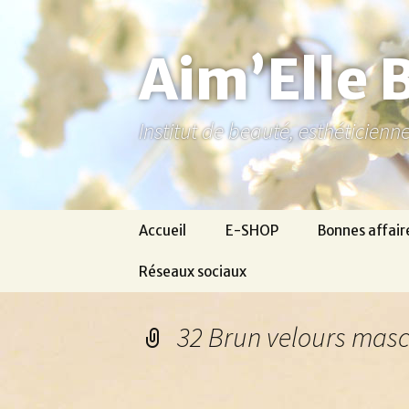
Aller
au
contenu
Aim’Elle 
Institut de beauté, esthéticien
Accueil
E-SHOP
Bonnes affair
Réseaux sociaux
Ma page Facebook
32 Brun velours mas