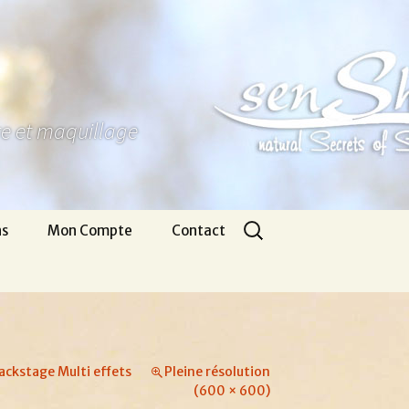
ure et maquillage
Rechercher :
ns
Mon Compte
Contact
Panier
Nous écrire
CGV
Pour venir
Infos légales
Appel gratuit
ackstage Multi effets
Pleine résolution
(600 × 600)
Se connecter