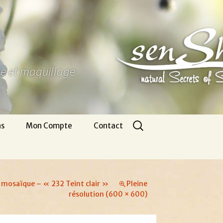
ure et maquillage
Rechercher :
ns
Mon Compte
Contact
Panier
Nous écrire
CGV
Pour venir
 mosaïque – « 232 Teint clair »
Pleine
Infos légales
Appel gratuit
résolution (600 × 600)
Se connecter