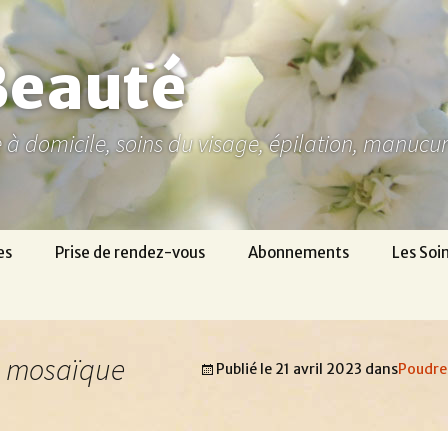
Beauté
ne à domicile, soins du visage, épilation, manuc
es
Prise de rendez-vous
Abonnements
Les Soi
re mosaïque
Publié le
21 avril 2023
dans
Poudre