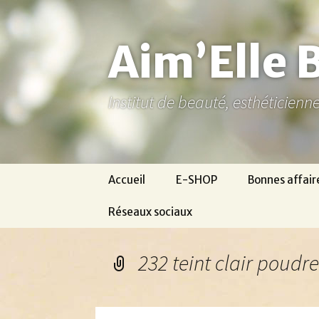
Aller
au
contenu
Aim’Elle 
Institut de beauté, esthéticien
Accueil
E-SHOP
Bonnes affair
Réseaux sociaux
Ma page Facebook
232 teint clair poud