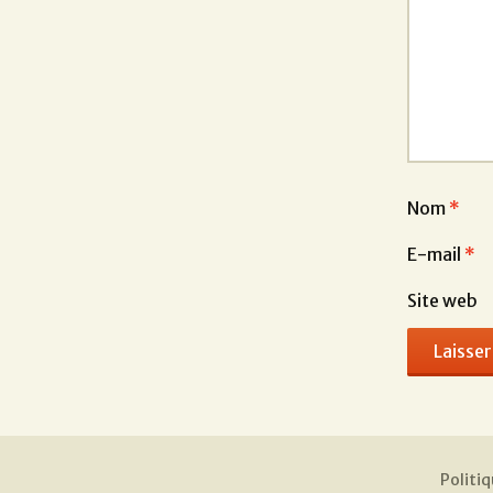
Nom
*
E-mail
*
Site web
Politiq