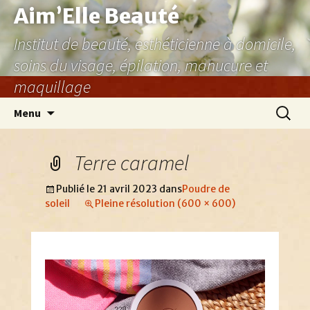
Aller
Aim’Elle Beauté
au
Institut de beauté, esthéticienne à domicile,
contenu
soins du visage, épilation, manucure et
maquillage
Recher
Menu
Terre caramel
Publié le
21 avril 2023
dans
Poudre de
soleil
Pleine résolution (600 × 600)