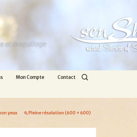
ure et maquillage
Rechercher :
ns
Mon Compte
Contact
Panier
Nous écrire
CGV
Pour venir
yon yeux
Pleine résolution (600 × 600)
Infos légales
Appel gratuit
Se connecter