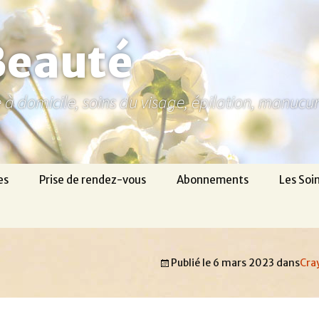
Beauté
ne à domicile, soins du visage, épilation, manuc
es
Prise de rendez-vous
Abonnements
Les Soi
Publié le
6 mars 2023
dans
Cra