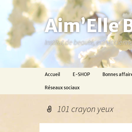
Aller
au
contenu
Aim’Elle 
Institut de beauté, esthéticien
Accueil
E-SHOP
Bonnes affair
Réseaux sociaux
Ma page Facebook
101 crayon yeux