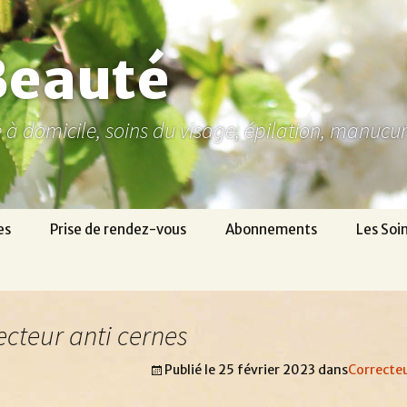
Beauté
ne à domicile, soins du visage, épilation, manuc
es
Prise de rendez-vous
Abonnements
Les Soi
ecteur anti cernes
Publié le
25 février 2023
dans
Correcteu