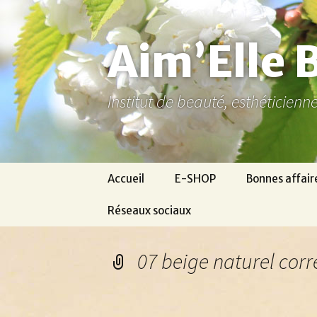
Aller
au
contenu
Aim’Elle 
Institut de beauté, esthéticien
Accueil
E-SHOP
Bonnes affair
Réseaux sociaux
Ma page Facebook
07 beige naturel corr