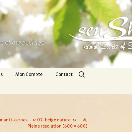
ure et maquillage
Rechercher :
ns
Mon Compte
Contact
Panier
Nous écrire
CGV
Pour venir
Infos légales
Appel gratuit
r anti-cernes – « 07-beige naturel »
Pleine résolution (600 × 600)
Se connecter