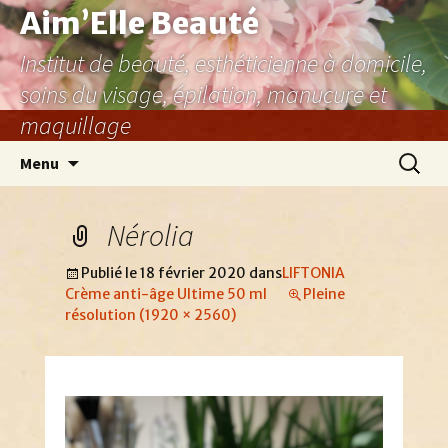
Aller
Aim’Elle Beauté
au
Institut de beauté, esthéticienne à domicile,
contenu
soins du visage, épilation, manucure et
maquillage
Recher
Menu
Nérolia
Publié le
18 février 2020
dans
LIFTONIA
Crème anti-âge Ultime 50 ml
Pleine
résolution (1920 × 2560)