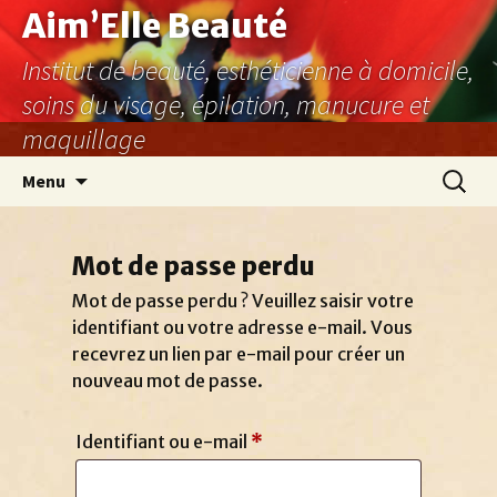
Aller
Aim’Elle Beauté
au
Institut de beauté, esthéticienne à domicile,
contenu
soins du visage, épilation, manucure et
maquillage
Recher
Menu
Mot de passe perdu
Mot de passe perdu ? Veuillez saisir votre
identifiant ou votre adresse e-mail. Vous
recevrez un lien par e-mail pour créer un
nouveau mot de passe.
Obligatoire
Identifiant ou e-mail
*