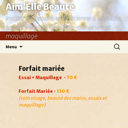
Aller
Aim’Elle Beauté
au
Institut de beauté, esthéticienne à domicile,
contenu
soins du visage, épilation, manucure et
maquillage
Recher
Menu
Forfait mariée
Essai + Maquillage
•
70 €
Forfait Mariée
•
130 €
(soin visage, beauté des mains, essais et
maquillage)