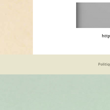
htt
Politiq