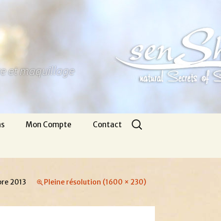
ure et maquillage
Rechercher :
ns
Mon Compte
Contact
Panier
Nous écrire
CGV
Pour venir
re 2013
Pleine résolution (1600 × 230)
Infos légales
Appel gratuit
Se connecter