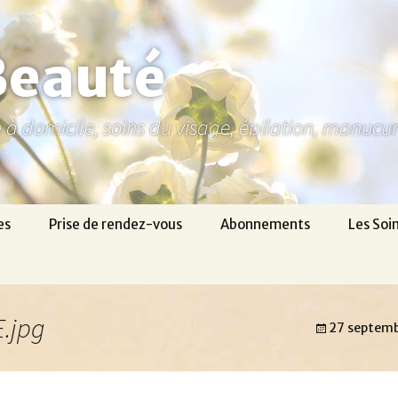
Beauté
ne à domicile, soins du visage, épilation, manuc
es
Prise de rendez-vous
Abonnements
Les Soi
.jpg
27 septemb