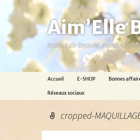
Aller
au
contenu
Aim’Elle 
Institut de beauté, esthéticien
Accueil
E-SHOP
Bonnes affair
Réseaux sociaux
Ma page Facebook
cropped-MAQUILLAGE