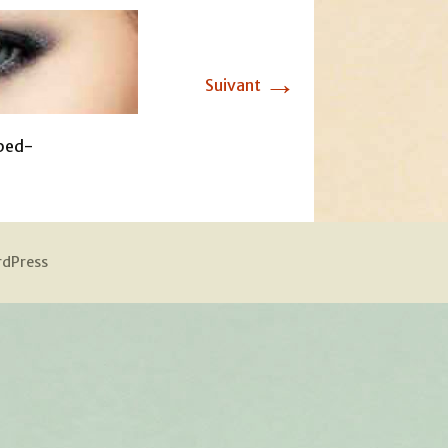
→
Suivant
ped-
rdPress