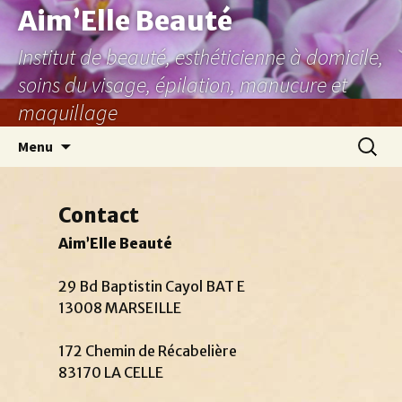
Aller
Aim’Elle Beauté
au
Institut de beauté, esthéticienne à domicile,
contenu
soins du visage, épilation, manucure et
maquillage
Recher
Menu
Contact
Aim’Elle Beauté
29 Bd Baptistin Cayol BAT E
13008 MARSEILLE
172 Chemin de Récabelière
83170 LA CELLE