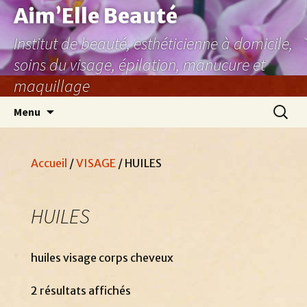
Aller
Aim’Elle Beauté
au
Institut de beauté, esthéticienne à domicile,
contenu
soins du visage, épilation, manucure et
maquillage
Recher
Menu
Accueil
/
VISAGE
/ HUILES
HUILES
huiles visage corps cheveux
2 résultats affichés