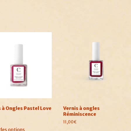
s à Ongles Pastel Love
Vernis à ongles
Réminiscence
11,00
€
Ce
des options
Ce