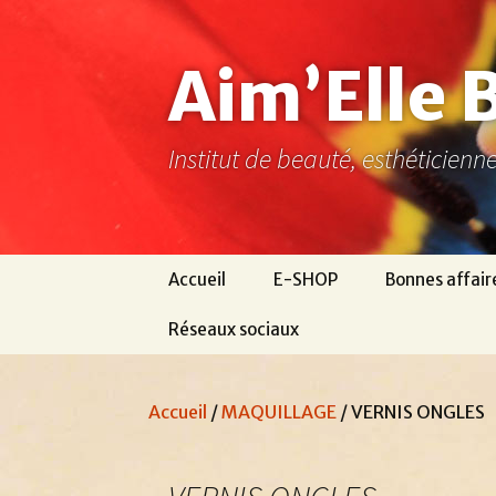
Aller
au
contenu
Aim’Elle 
Institut de beauté, esthéticien
Accueil
E-SHOP
Bonnes affair
Réseaux sociaux
Ma page Facebook
Accueil
/
MAQUILLAGE
/ VERNIS ONGLES