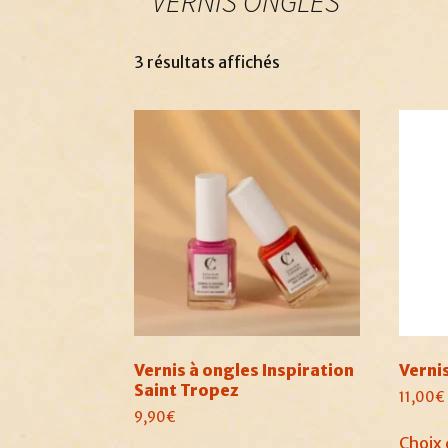
VERNIS ONGLES
3 résultats affichés
Vernis à ongles Inspiration
Verni
Saint Tropez
11,00
€
9,90
€
Choix 
Ce