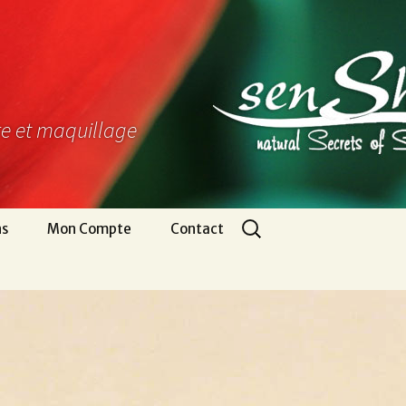
ure et maquillage
Rechercher :
ns
Mon Compte
Contact
Panier
Nous écrire
CGV
Pour venir
Infos légales
Appel gratuit
Se connecter