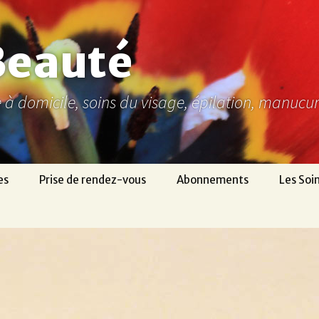
Beauté
ne à domicile, soins du visage, épilation, manuc
es
Prise de rendez-vous
Abonnements
Les Soi