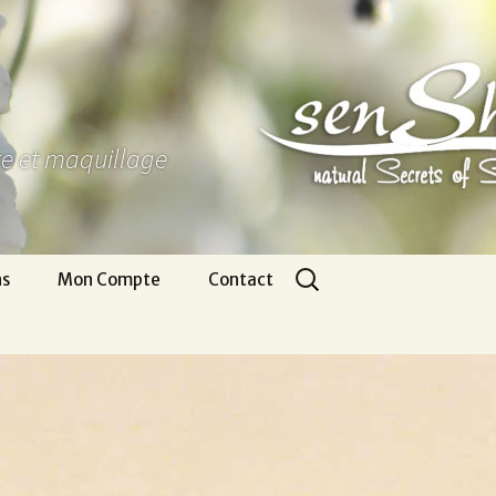
ure et maquillage
Rechercher :
ns
Mon Compte
Contact
Panier
Nous écrire
CGV
Pour venir
Infos légales
Appel gratuit
Se connecter