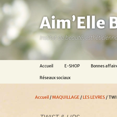
Aller
au
contenu
Aim’Elle 
Institut de beauté, esthéticien
Accueil
E-SHOP
Bonnes affair
Réseaux sociaux
Ma page Facebook
Accueil
/
MAQUILLAGE
/
LES LEVRES
/ TWI