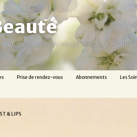
Beauté
ne à domicile, soins du visage, épilation, manuc
es
Prise de rendez-vous
Abonnements
Les Soi
ST & LIPS