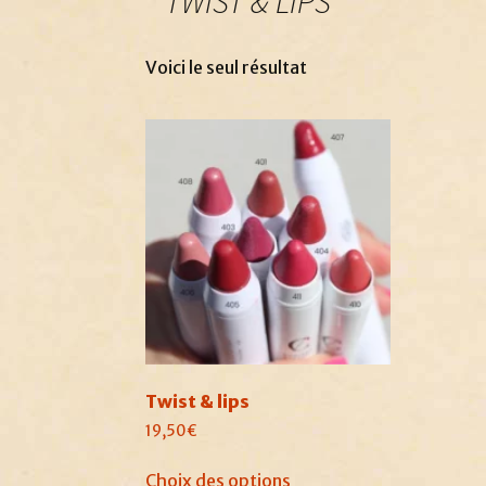
TWIST & LIPS
Voici le seul résultat
Twist & lips
19,50
€
Ce
Choix des options