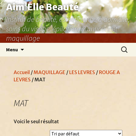
Aller
Aim’Elle Beauté
au
Institut de beauté, esthéticienne à domicile,
contenu
soins du visage, épilation, manucure et
maquillage
Recher
Menu
Accueil
/
MAQUILLAGE
/
LES LEVRES
/
ROUGE A
LEVRES
/ MAT
MAT
Voici le seul résultat