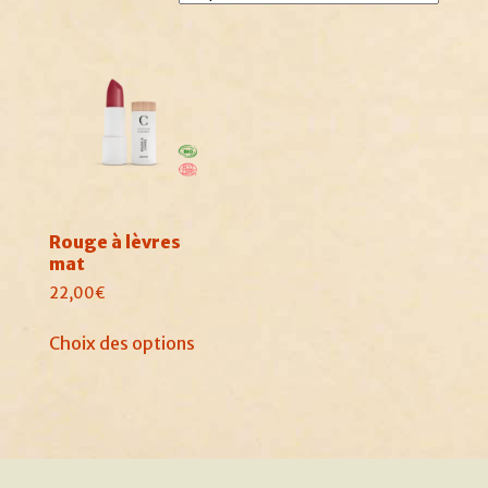
Rouge à lèvres
mat
22,00
€
Ce
Choix des options
produit
a
plusieurs
variations.
Les
options