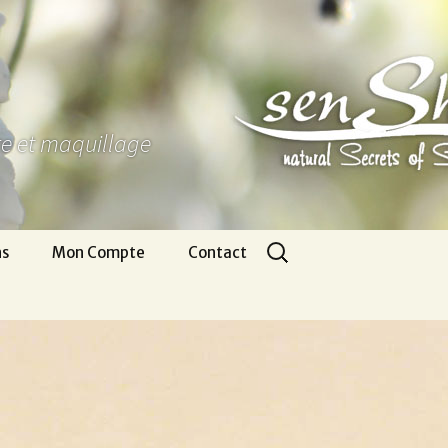
ure et maquillage
Rechercher :
ns
Mon Compte
Contact
Panier
Nous écrire
CGV
Pour venir
Infos légales
Appel gratuit
Se connecter