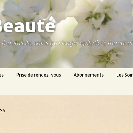
Beauté
ne à domicile, soins du visage, épilation, manuc
es
Prise de rendez-vous
Abonnements
Les Soi
OSS