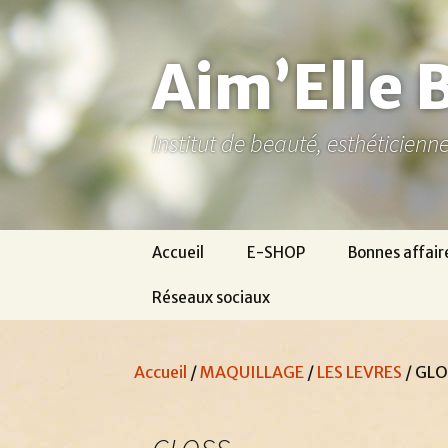
Aller
au
contenu
Aim’Elle 
Institut de beauté, esthéticien
Accueil
E-SHOP
Bonnes affair
Réseaux sociaux
Ma page Facebook
Accueil
/
MAQUILLAGE
/
LES LEVRES
/ GL