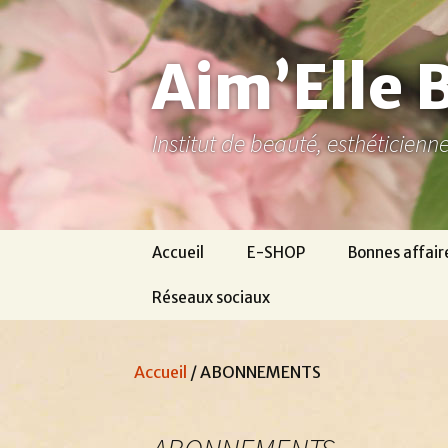
Aller
au
contenu
Aim’Elle 
Institut de beauté, esthéticien
Accueil
E-SHOP
Bonnes affair
Réseaux sociaux
Ma page Facebook
Accueil
/ ABONNEMENTS