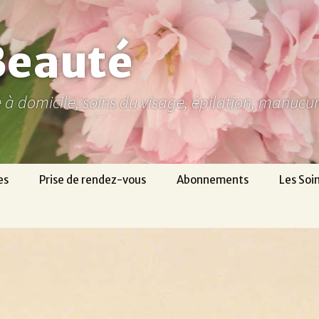
Beauté
ne à domicile, soins du visage, épilation, manuc
es
Prise de rendez-vous
Abonnements
Les Soi