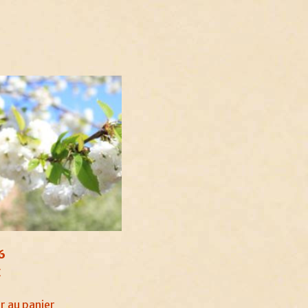
6
€
r au panier