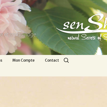
ure et maquillage
Rechercher :
ns
Mon Compte
Contact
Panier
Nous écrire
CGV
Pour venir
Infos légales
Appel gratuit
Se connecter